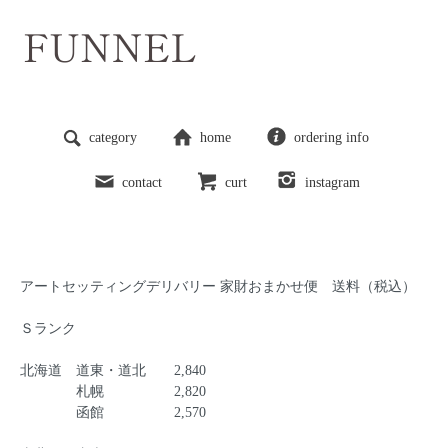
category
home
ordering info
contact
curt
instagram
アートセッティングデリバリー 家財おまかせ便
送料（税込）
Ｓランク
北海道 道東・道北 2,840
札幌 2,820
函館 2,570