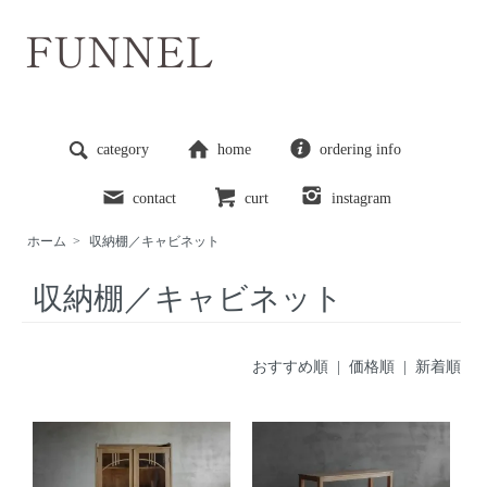
category
home
ordering info
contact
curt
instagram
ホーム
>
収納棚／キャビネット
収納棚／キャビネット
おすすめ順
| 価格順 |
新着順