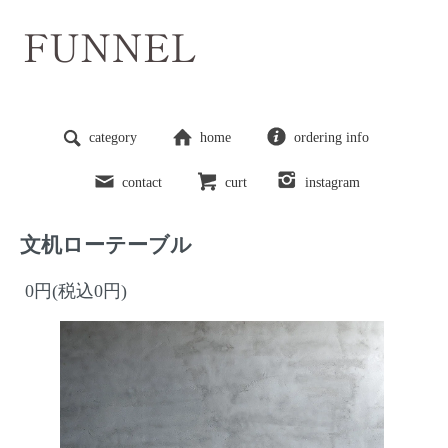
category
home
ordering info
contact
curt
instagram
文机ローテーブル
0円(税込0円)