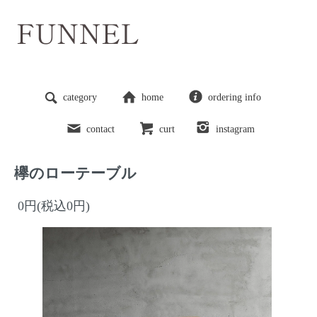
category
home
ordering info
contact
curt
instagram
欅のローテーブル
0円(税込0円)