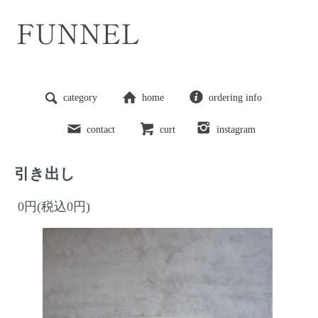
category
home
ordering info
contact
curt
instagram
引き出し
0円(税込0円)